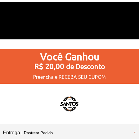
Você
Ganhou
R$ 20,00
de Desconto
Preencha e
RECEBA SEU CUPOM
Entrega |
Rastrear Pedido