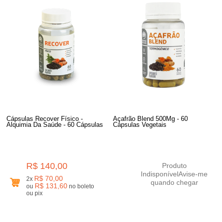
Cápsulas Recover Físico -
Açafrão Blend 500Mg - 60
Alquimia Da Saúde - 60 Cápsulas
Cápsulas Vegetais
R$ 140,00
Produto
Indisponível
Avise-me
R$ 70,00
2x
quando chegar
R$ 131,60
ou
no boleto
ou pix
2
Produtos