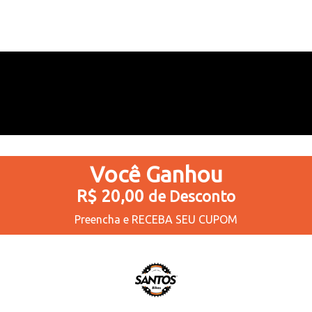
5
Produtos
Você
Ganhou
R$ 20,00
de Desconto
Preencha e
RECEBA SEU CUPOM