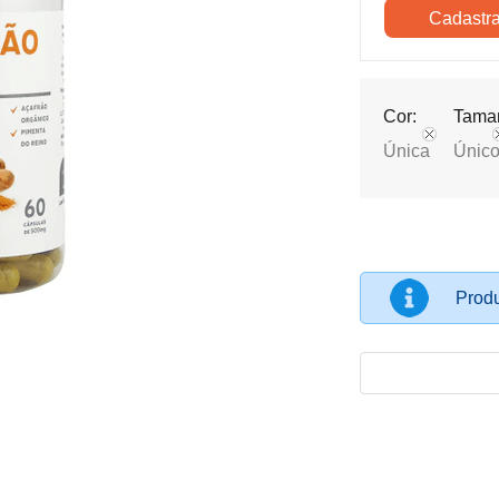
Cor:
Tama
Única
Únic
Produ