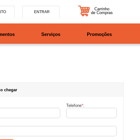
Carrinho
NTO
ENTRAR
de Compras
5-7885
mentos
Serviços
Promoções
47997708525
tosbikes.com.br
xta da 09h às 12h e 13:30h
o das 09h às 13h.
o chegar
Telefone
*
: