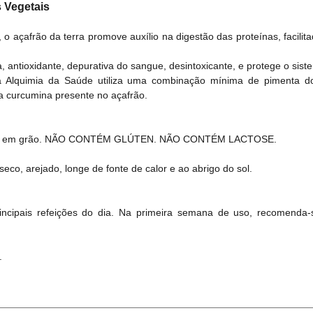
 Vegetais
, o açafrão da terra promove auxílio na digestão das proteínas, facili
, antioxidante, depurativa do sangue, desintoxicante, e protege o sist
a Alquimia da Saúde utiliza uma combinação mínima de pimenta d
 curcumina presente no açafrão.
reino em grão. NÃO CONTÉM GLÚTEN. NÃO CONTÉM LACTOSE.
eco, arejado, longe de fonte de calor e ao abrigo do sol.
incipais refeições do dia. Na primeira semana de uso, recomenda-
.