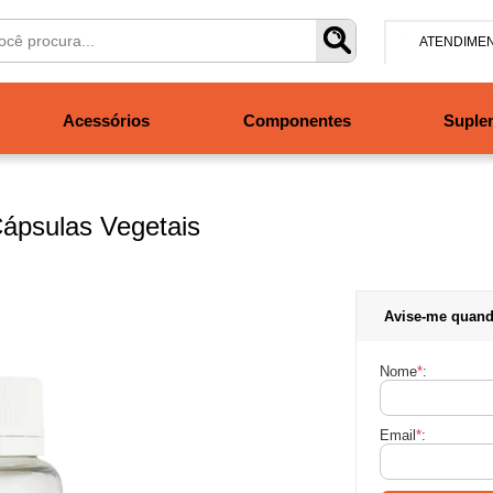
ATENDIME
(47) 304
Acessórios
Componentes
Suple
contato@san
Segunda à se
às 19h. Sábad
ápsulas Vegetais
Avise-me quand
Nome
*
:
Email
*
: