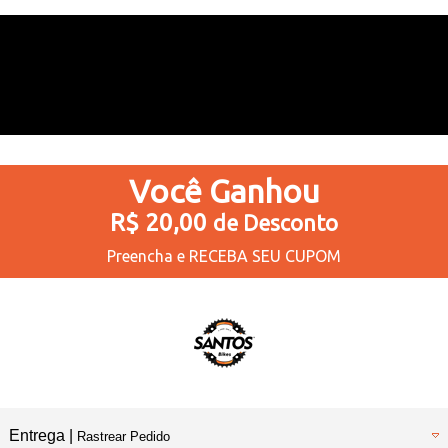
Você
Ganhou
R$ 20,00
de Desconto
Preencha e
RECEBA SEU CUPOM
Entrega |
Rastrear Pedido