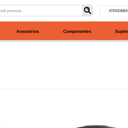
ATENDIME
(47) 304
Acessórios
Componentes
Suple
contato@san
Segunda à se
às 19h. Sábad