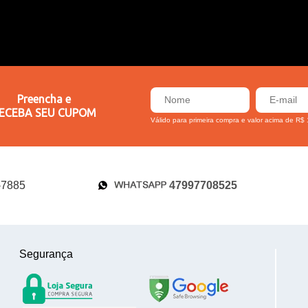
Preencha e
ECEBA SEU CUPOM
Válido para primeira compra e valor acima de R$
47997708525
-7885
Segurança