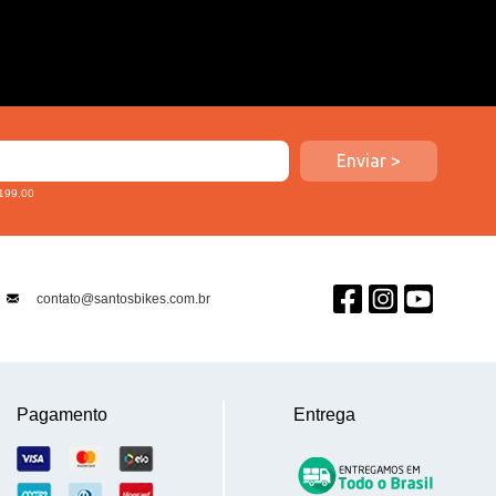
 199,00
contato@santosbikes.com.br
Pagamento
Entrega