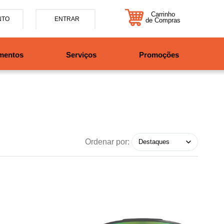
Carrinho
NTO
ENTRAR
de Compras
5-7885
mentos
Serviços
Promoções
47997708525
tosbikes.com.br
xta da 09h às 12h e 13:30h
o das 09h às 13h.
Ordenar por: