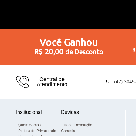
Você
Ganhou
R
R$ 20,00
de Desconto
Central de
(47) 3045
Atendimento
Institucional
Dúvidas
Quem Somos
Troca, Devolução,
Política de Privacidade
Garantia