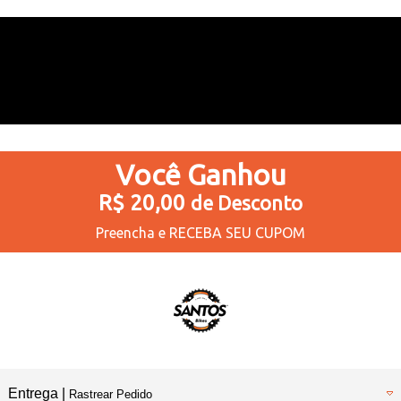
Você
Ganhou
R$ 20,00
de Desconto
Preencha e
RECEBA SEU CUPOM
Entrega |
Rastrear Pedido