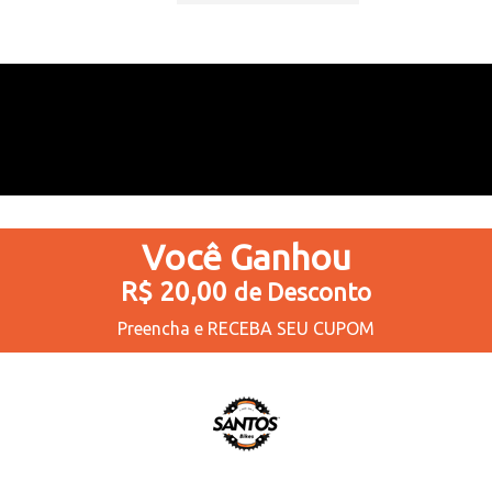
3
Produtos
Você
Ganhou
R$ 20,00
de Desconto
Preencha e
RECEBA SEU CUPOM