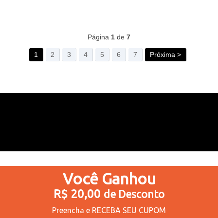
230
Produtos
Página
1
de
7
1
2
3
4
5
6
7
Próxima >
Você
Ganhou
R$ 20,00
de Desconto
Preencha e
RECEBA SEU CUPOM