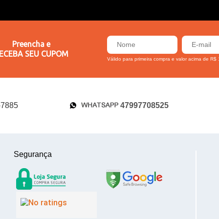
Preencha e
ECEBA SEU CUPOM
Válido para primeira compra e valor acima de R$
47997708525
-7885
Segurança