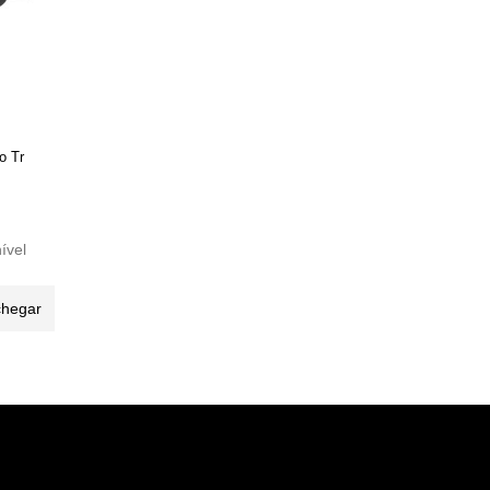
o Tr
ível
chegar