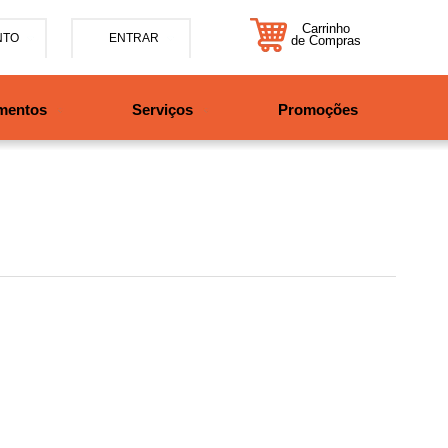
Carrinho
NTO
ENTRAR
de Compras
5-7885
mentos
Serviços
Promoções
47997708525
tosbikes.com.br
xta da 09h às 12h e 13:30h
o das 09h às 13h.