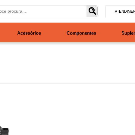
ATENDIME
(47) 304
Acessórios
Componentes
Suple
contato@san
Segunda à se
às 19h. Sábad