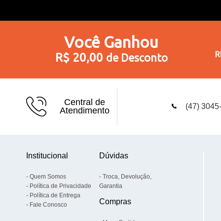
Você
Ganhou
R
R$ 20,00
de Desconto
Central de
(47) 3045
Atendimento
Institucional
Dúvidas
Quem Somos
Troca, Devolução,
Política de Privacidade
Garantia
Política de Entrega
Compras
Fale Conosco