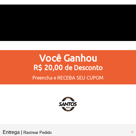
Você
Ganhou
R$ 20,00
de Desconto
Preencha e
RECEBA SEU CUPOM
Entrega |
Rastrear Pedido