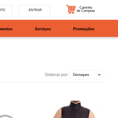
Carrinho
NTO
ENTRAR
de Compras
5-7885
mentos
Serviços
Promoções
47997708525
tosbikes.com.br
xta da 09h às 12h e 13:30h
o das 09h às 13h.
Ordenar por: