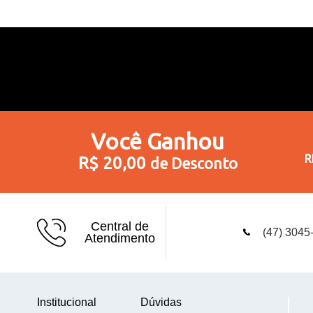
Você
Ganhou
R
R$ 20,00
de Desconto
Central de
(47) 3045
Atendimento
Institucional
Dúvidas