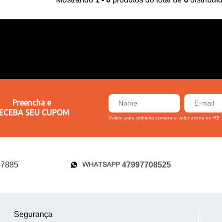
Preencha e
ECEBA SEU CUPOM
Válido para primeira compra e valor acima de R$
47997708525
-7885
Segurança