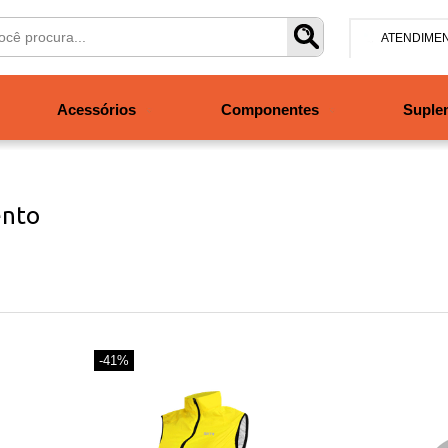
ATENDIME
(47) 304
Acessórios
Componentes
Suple
contato@san
Segunda à se
às 19h. Sábad
ento
-41%