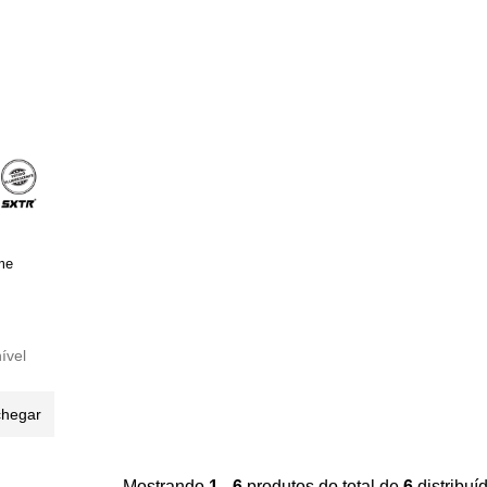
me
ível
chegar
Mostrando
1 - 6
produtos do total de
6
distribu