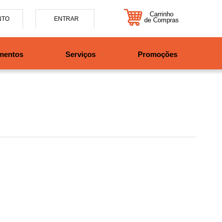
Carrinho
NTO
ENTRAR
de Compras
5-7885
mentos
Serviços
Promoções
47997708525
tosbikes.com.br
xta da 09h às 12h e 13:30h
o das 09h às 13h.