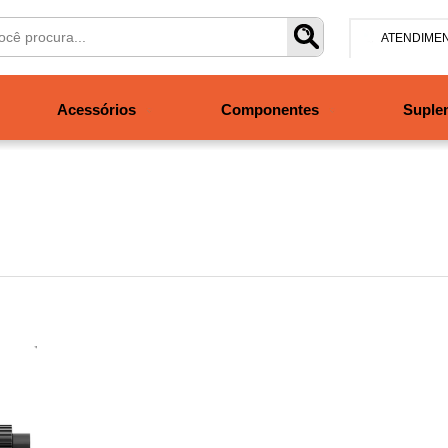
ATENDIME
(47) 304
Acessórios
Componentes
Suple
contato@san
Segunda à se
às 19h. Sábad