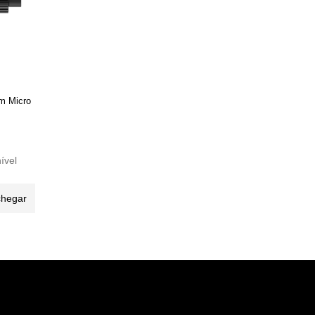
m Micro
ível
chegar