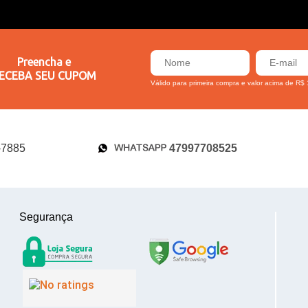
Preencha e
ECEBA SEU CUPOM
Válido para primeira compra e valor acima de R$
47997708525
-7885
Segurança