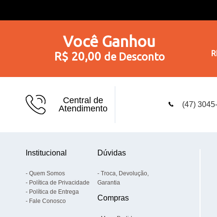
Você
Ganhou
R
R$ 20,00
de Desconto
Central de
(47) 3045
Atendimento
Institucional
Dúvidas
Quem Somos
Troca, Devolução,
Política de Privacidade
Garantia
Política de Entrega
Compras
Fale Conosco