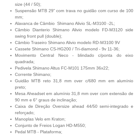
size (44 / 50);
Suspensão MTB 29" com trava no guidão com curso de 100
mm;
Alavanca de Câmbio Shimano Alivio SL-M3100 -2L;
Câmbio Dianterio Shimano Alivio modelo FD-M3120 side
swing front pull (double);
Câmbio Traseiro Shimano Alivio modelo RD-M3100 9V
Cassete Shimano CS-HG200 / Tri-diamond - 9v 11-36;
Movimento Central Neco - blindado c/ponta do eixo
quadrada;
Pedivela Shimano Altus FC-M101 175mm 36x22;
Corrente Shimano;
Guidão MTB reto 31,8 mm over c/680 mm em alumínio
preto;
Mesa Aheadset em alumínio 31,8 mm over com extensão de
90 mm e 6° graus de inclinação;
Caixa de Direção Oversize ahead 44/50 semi-integrado e
reforçado;
Manoplas Velo em Kraton;
Conjunto de Freios Logan HD-M550;
Pedal MTB - Plataforma;