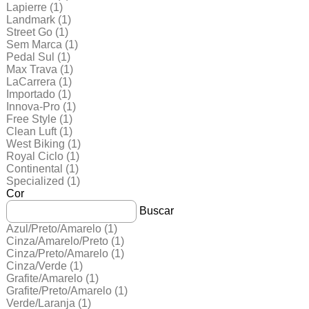
Lapierre
(1)
Landmark
(1)
Street Go
(1)
Sem Marca
(1)
Pedal Sul
(1)
Max Trava
(1)
LaCarrera
(1)
Importado
(1)
Innova-Pro
(1)
Free Style
(1)
Clean Luft
(1)
West Biking
(1)
Royal Ciclo
(1)
Continental
(1)
Specialized
(1)
Cor
Buscar
Azul/Preto/Amarelo
(1)
Cinza/Amarelo/Preto
(1)
Cinza/Preto/Amarelo
(1)
Cinza/Verde
(1)
Grafite/Amarelo
(1)
Grafite/Preto/Amarelo
(1)
Verde/Laranja
(1)