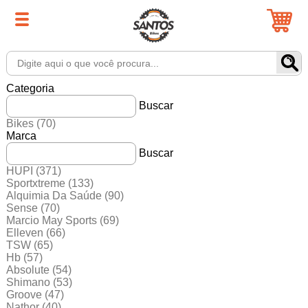
Categoria
Buscar
Bikes
(70)
Marca
Buscar
HUPI
(371)
Sportxtreme
(133)
Alquimia Da Saúde
(90)
Sense
(70)
Marcio May Sports
(69)
Elleven
(66)
TSW
(65)
Hb
(57)
Absolute
(54)
Shimano
(53)
Groove
(47)
Nathor
(40)