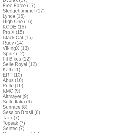
Dvorak
(17)
Free Force
(17)
Sledgehammer
(17)
Lynce
(16)
High One
(16)
KODE
(15)
Pro X
(15)
Black Cat
(15)
Rudy
(14)
VikingX
(13)
Spiuk
(12)
Fit Bikes
(12)
Selle Royal
(12)
Kalf
(11)
ERT
(10)
Abus
(10)
Pullo
(10)
KMC
(9)
Altmayer
(9)
Selle Italia
(9)
Sunrace
(8)
Session Brasil
(8)
Tacx
(7)
Topeak
(7)
Sentec
(7)