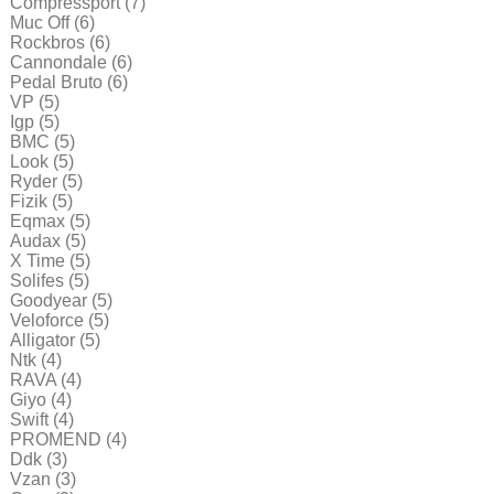
Compressport
(7)
Muc Off
(6)
Rockbros
(6)
Cannondale
(6)
Pedal Bruto
(6)
VP
(5)
Igp
(5)
BMC
(5)
Look
(5)
Ryder
(5)
Fizik
(5)
Eqmax
(5)
Audax
(5)
X Time
(5)
Solifes
(5)
Goodyear
(5)
Veloforce
(5)
Alligator
(5)
Ntk
(4)
RAVA
(4)
Giyo
(4)
Swift
(4)
PROMEND
(4)
Ddk
(3)
Vzan
(3)