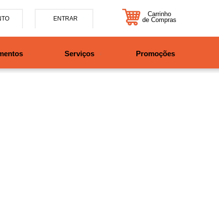
Carrinho
NTO
ENTRAR
de Compras
5-7885
mentos
Serviços
Promoções
47997708525
tosbikes.com.br
xta da 09h às 12h e 13:30h
o das 09h às 13h.