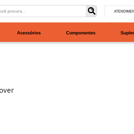
ATENDIME
(47) 304
Acessórios
Componentes
Suple
contato@san
Segunda à se
às 19h. Sábad
lover