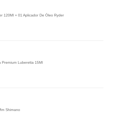
per 120Ml + 01 Aplicador De Óleo Ryder
eta Premium Luberetta 15Ml
0Mm Shimano