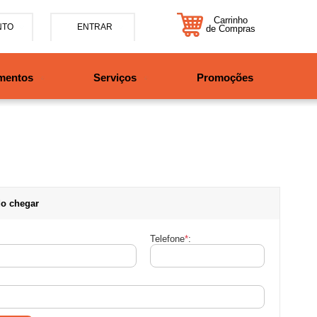
Carrinho
NTO
ENTRAR
de Compras
5-7885
mentos
Serviços
Promoções
47997708525
tosbikes.com.br
xta da 09h às 12h e 13:30h
o das 09h às 13h.
o chegar
Telefone
*
: