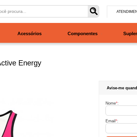
ATENDIME
(47) 304
Acessórios
Componentes
Suple
contato@san
Segunda à se
às 19h. Sábad
ctive Energy
Avise-me quand
Nome
*
:
Email
*
: