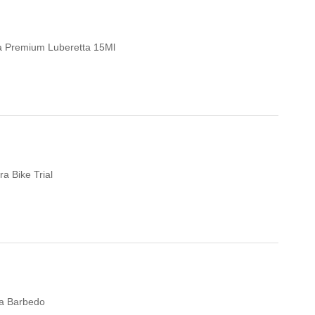
eta Premium Luberetta 15Ml
a Bike Trial
a Barbedo