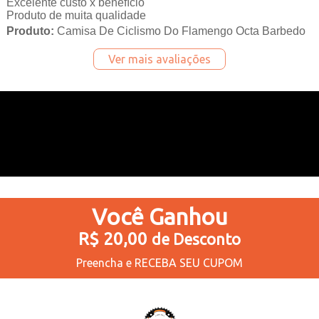
Excelente custo x benefício
Produto de muita qualidade
Produto:
Camisa De Ciclismo Do Flamengo Octa Barbedo
Ver mais avaliações
Você
Ganhou
R$ 20,00
de Desconto
Preencha e
RECEBA SEU CUPOM