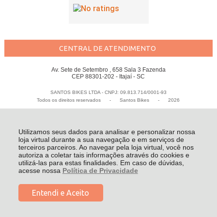
CENTRAL DE ATENDIMENTO
Av. Sete de Setembro , 658 Sala 3 Fazenda
CEP 88301-202 - Itajaí - SC
SANTOS BIKES LTDA - CNPJ: 09.813.714/0001-93
Todos os direitos reservados
-
Santos Bikes
-
2026
Utilizamos seus dados para analisar e personalizar nossa
loja virtual durante a sua navegação e em serviços de
terceiros parceiros. Ao navegar pela loja virtual, você nos
autoriza a coletar tais informações através do cookies e
utilizá-las para estas finalidades. Em caso de dúvidas,
acesse nossa
Política de Privacidade
R$ 70,50
Entendi e Aceito
à vista no boleto ou pix
(6% Desconto)
COMPRAR
Economize R$ 4,50