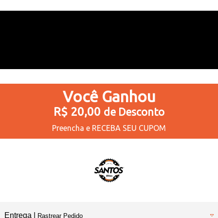
Você
Ganhou
R$ 20,00
de Desconto
Preencha e
RECEBA SEU CUPOM
Entrega |
Rastrear Pedido