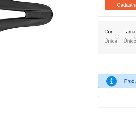
Cor:
Tama
Única
Únic
Produ