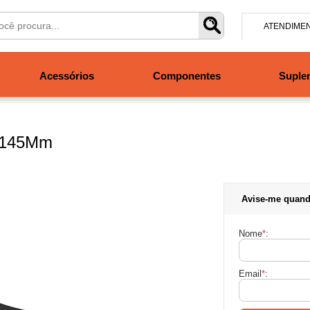
ATENDIME
(47) 304
Acessórios
Componentes
Suple
contato@san
Segunda à se
às 19h. Sábad
p 145Mm
Avise-me quand
Nome
*
:
Email
*
: