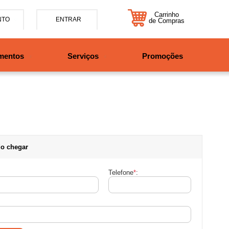
Carrinho
NTO
ENTRAR
de Compras
5-7885
mentos
Serviços
Promoções
47997708525
tosbikes.com.br
xta da 09h às 12h e 13:30h
o das 09h às 13h.
o chegar
Telefone
*
: