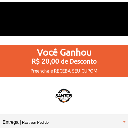
Você
Ganhou
R$ 20,00
de Desconto
Preencha e
RECEBA SEU CUPOM
Entrega |
Rastrear Pedido