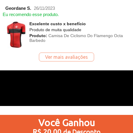
Geordane S.
26/11/2023
Eu recomendo esse produto.
Excelente custo x benefício
Produto de muita qualidade
Produto:
Camisa De Ciclismo Do Flamengo Octa
Barbedo
Ver mais avaliações
Você
Ganhou
R$ 20,00
de Desconto