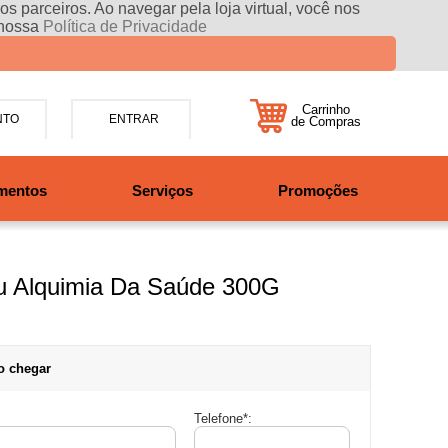
s parceiros. Ao navegar pela loja virtual, você nos
 nossa
Política de Privacidade
Carrinho
NTO
ENTRAR
de Compras
5-7885
mentos
Serviços
Promoções
47997708525
tosbikes.com.br
xta da 09h às 12h e 13:30h
o das 09h às 13h.
au Alquimia Da Saúde 300G
o chegar
Telefone
*
: