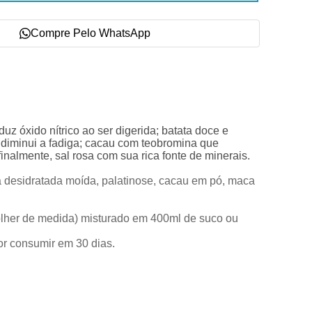
Compre Pelo WhatsApp
 óxido nítrico ao ser digerida; batata doce e
e diminui a fadiga; cacau com teobromina que
inalmente, sal rosa com sua rica fonte de minerais.
ja desidratada moída, palatinose, cacau em pó, maca
olher de medida) misturado em 400ml de suco ou
or consumir em 30 dias.
.