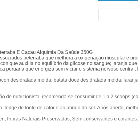
Beterraba E Cacau Alquimia Da Saúde 350G
sociados beterraba que melhora a oxigenação muscular e produz
acon que auxilia no equilíbrio da glicose no sangue; laranja qu
a peruana que energiza sem viciar o sistema nervoso central; f
yacon desidratada moída, batata doce desidratada moída, laran
 de nutricionista, recomenda-se consumir de 1 a 2 scoops (c
 longe de fonte de calor e ao abrigo do sol. Após aberto, melh
en; Fibras Naturais Preservadas; Sem conservantes e corantes