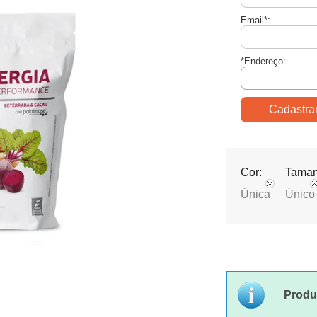
Email
*
:
*Endereço:
Cor:
Taman
Única
Único
Produ