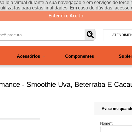
a loja virtual durante a sua navegação e em serviços de terceiro
e utilizá-las para estas finalidades. Em caso de dúvidas, acesse
Entendi e Aceito
ATENDIME
(47) 304
Acessórios
Componentes
Suple
contato@san
Segunda à se
às 19h. Sábad
ormance - Smoothie Uva, Beterraba E Cac
Avise-me quand
Nome
*
: