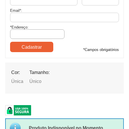
Email
*
:
*Endereço:
*
Campos obrigatórios
Cor:
Tamanho:
Única
Único
Produto Indisponível no Momento