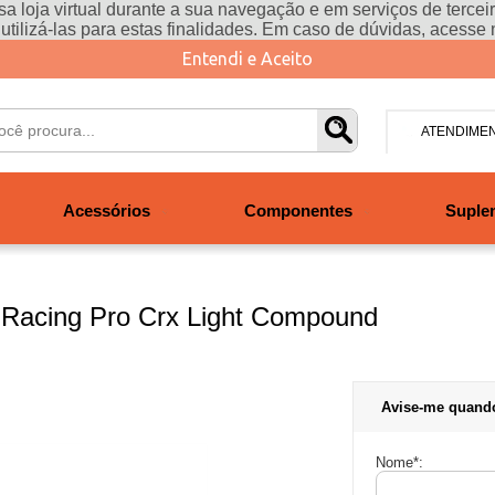
a loja virtual durante a sua navegação e em serviços de terceiro
e utilizá-las para estas finalidades. Em caso de dúvidas, acesse
Entendi e Aceito
ATENDIME
(47) 304
Acessórios
Componentes
Suple
contato@san
Segunda à se
às 19h. Sábad
 Racing Pro Crx Light Compound
Avise-me quand
Nome
*
: