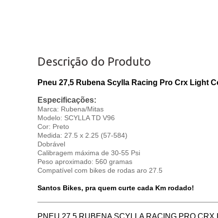
Descrição do Produto
Pneu 27,5 Rubena Scylla Racing Pro Crx Light
Especificações:
Marca: Rubena/Mitas
Modelo: SCYLLA TD V96
Cor: Preto
Medida: 27.5 x 2.25 (57-584)
Dobrável
Calibragem máxima de 30-55 Psi
Peso aproximado: 560 gramas
Compatível com bikes de rodas aro 27.5
Santos Bikes, pra quem curte cada Km rodado!
PNEU 27,5 RUBENA SCYLLA RACING PRO CRX