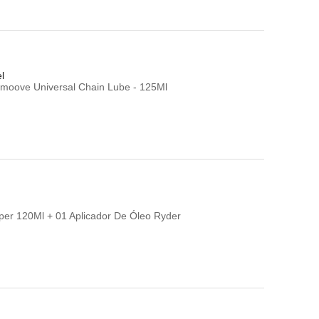
l
 Smoove Universal Chain Lube - 125Ml
iper 120Ml + 01 Aplicador De Óleo Ryder