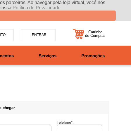
s parceiros. Ao navegar pela loja virtual, você nos
 nossa
Política de Privacidade
Carrinho
NTO
ENTRAR
de Compras
5-7885
mentos
Serviços
Promoções
47997708525
tosbikes.com.br
xta da 09h às 12h e 13:30h
o das 09h às 13h.
o chegar
Telefone
*
: