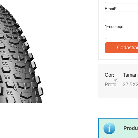
Email
*
:
*Endereço:
Cor:
Taman
Preto
27,5X2
Produ