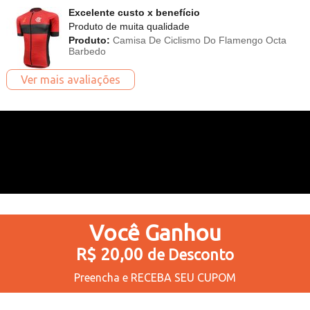
Excelente custo x benefício
Produto de muita qualidade
Produto:
Camisa De Ciclismo Do Flamengo Octa
Barbedo
Ver mais avaliações
Você
Ganhou
R$ 20,00
de Desconto
Preencha e
RECEBA SEU CUPOM