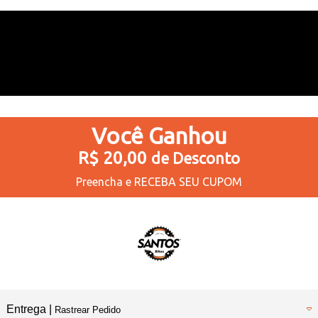
Você
Ganhou
R$ 20,00
de Desconto
Preencha e
RECEBA SEU CUPOM
Entrega |
Rastrear Pedido