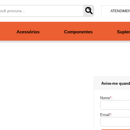
ATENDIME
(47) 304
Acessórios
Componentes
Suple
contato@san
Segunda à se
às 19h. Sábad
Avise-me quand
Nome
*
:
Email
*
: