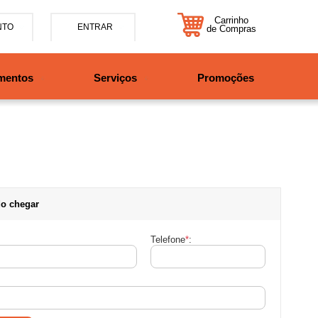
Carrinho
NTO
ENTRAR
de Compras
5-7885
mentos
Serviços
Promoções
47997708525
tosbikes.com.br
xta da 09h às 12h e 13:30h
o das 09h às 13h.
o chegar
Telefone
*
: