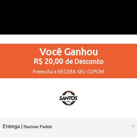
Você
Ganhou
R$ 20,00
de Desconto
Preencha e
RECEBA SEU CUPOM
Entrega |
Rastrear Pedido