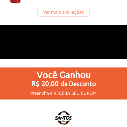
Ver mais avaliações
Você
Ganhou
R$ 20,00
de Desconto
Preencha e
RECEBA SEU CUPOM