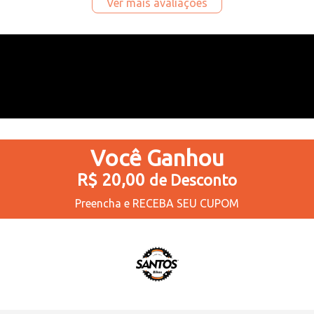
Ver mais avaliações
Você
Ganhou
R$ 20,00
de Desconto
Preencha e
RECEBA SEU CUPOM