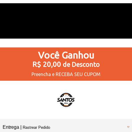
Você
Ganhou
R$ 20,00
de Desconto
Preencha e
RECEBA SEU CUPOM
Entrega |
Rastrear Pedido