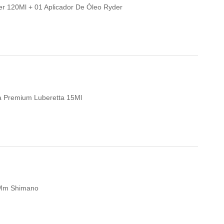
per 120Ml + 01 Aplicador De Óleo Ryder
eta Premium Luberetta 15Ml
0Mm Shimano