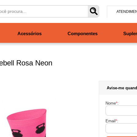
ATENDIME
(47) 304
Acessórios
Componentes
Suple
contato@san
Segunda à se
às 19h. Sábad
lebell Rosa Neon
Avise-me quand
Nome
*
:
Email
*
: