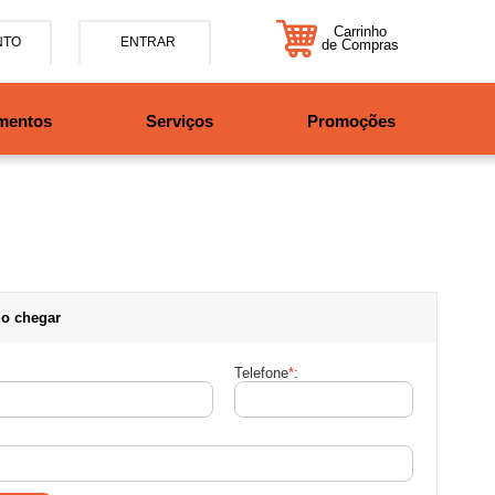
Carrinho
NTO
ENTRAR
de Compras
5-7885
mentos
Serviços
Promoções
47997708525
tosbikes.com.br
xta da 09h às 12h e 13:30h
o das 09h às 13h.
o chegar
Telefone
*
: