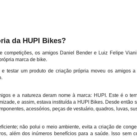
ória da HUPI Bikes?
e competições, os amigos Daniel Bender e Luiz Felipe Viani
própria marca de bike.
car e testar um produto de criação própria moveu os amigos a
o.
migos e a natureza deram nome à marca: HUPI. Este é o termo
mizade, e assim, estava instituída a HUPI Bikes. Desde então sã
mponentes, acessórios, peças de vestuário, quadros, luvas, s
eficiente; não polui o meio ambiente, evita a criação de cong
ros, além dos inúmeros benefícios para a saúde. Isso sem co