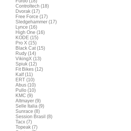
Furbo
(18)
Controltech
(18)
Dvorak
(17)
Free Force
(17)
Sledgehammer
(17)
Lynce
(16)
High One
(16)
KODE
(15)
Pro X
(15)
Black Cat
(15)
Rudy
(14)
VikingX
(13)
Spiuk
(12)
Fit Bikes
(12)
Kalf
(11)
ERT
(10)
Abus
(10)
Pullo
(10)
KMC
(9)
Altmayer
(9)
Selle Italia
(9)
Sunrace
(8)
Session Brasil
(8)
Tacx
(7)
Topeak
(7)