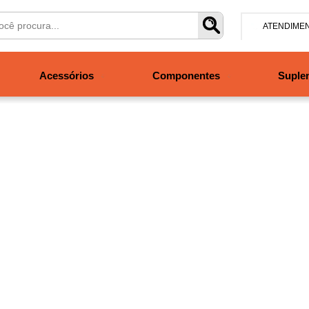
ATENDIME
(47) 304
Acessórios
Componentes
Suple
contato@san
Segunda à se
às 19h. Sábad