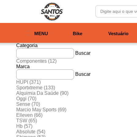
MENU
Bike
Vestuário
Categoria
Buscar
Componentes
(12)
Marca
Buscar
HUPI
(371)
Sportxtreme
(133)
Alquimia Da Saúde
(90)
Oggi
(70)
Sense
(70)
Marcio May Sports
(69)
Elleven
(66)
TSW
(65)
Hb
(57)
Absolute
(54)