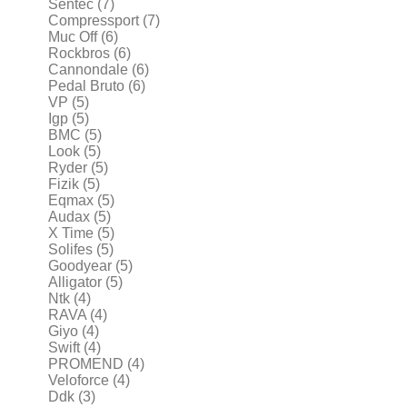
Sentec
(7)
Compressport
(7)
Muc Off
(6)
Rockbros
(6)
Cannondale
(6)
Pedal Bruto
(6)
VP
(5)
Igp
(5)
BMC
(5)
Look
(5)
Ryder
(5)
Fizik
(5)
Eqmax
(5)
Audax
(5)
X Time
(5)
Solifes
(5)
Goodyear
(5)
Alligator
(5)
Ntk
(4)
RAVA
(4)
Giyo
(4)
Swift
(4)
PROMEND
(4)
Veloforce
(4)
Ddk
(3)