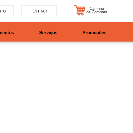
Carrinho
NTO
ENTRAR
de Compras
5-7885
mentos
Serviços
Promoções
47997708525
tosbikes.com.br
xta da 09h às 12h e 13:30h
o das 09h às 13h.