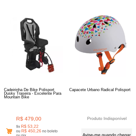
Cadeirinha De Bike Polisport
Capacete Urbano Radical Polisport
Dusky Traseira - Excelente Para
Mountain Bike
R$ 479,00
Produto Indisponível
R$ 53,22
9x
R$ 450,26
ou
no boleto
Avise-me quando chegar
ou pix