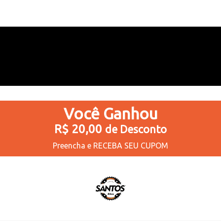
5
Produtos
Você
Ganhou
R$ 20,00
de Desconto
Preencha e
RECEBA SEU CUPOM