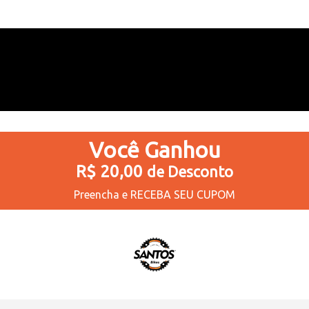
Você
Ganhou
R$ 20,00
de Desconto
Preencha e
RECEBA SEU CUPOM