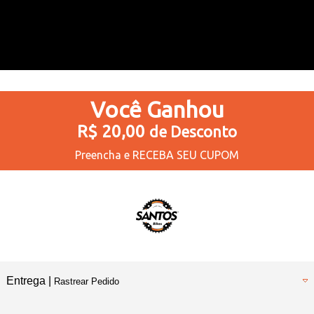
Você
Ganhou
R$ 20,00
de Desconto
Preencha e
RECEBA SEU CUPOM
Entrega |
Rastrear Pedido