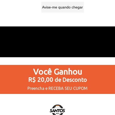
Avise-me quando chegar
9
Produtos
Você
Ganhou
R$ 20,00
de Desconto
Preencha e
RECEBA SEU CUPOM