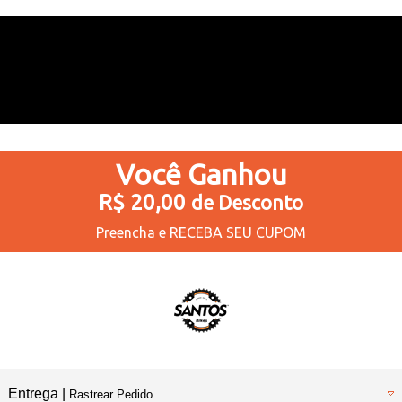
Você
Ganhou
R$ 20,00
de Desconto
Preencha e
RECEBA SEU CUPOM
Entrega |
Rastrear Pedido