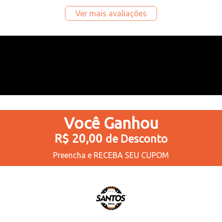
Ver mais avaliações
Você
Ganhou
R$ 20,00
de Desconto
Preencha e
RECEBA SEU CUPOM