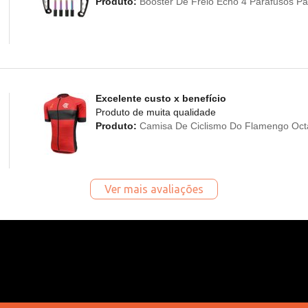
Produto:
Booster De Freio Echo 4 Parafusos Par
Excelente custo x benefício
Produto de muita qualidade
Produto:
Camisa De Ciclismo Do Flamengo Oct
Ver mais avaliações