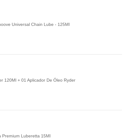
Smoove Universal Chain Lube - 125Ml
per 120Ml + 01 Aplicador De Óleo Ryder
eta Premium Luberetta 15Ml