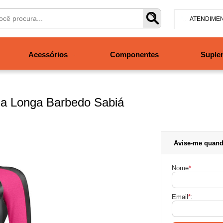
ATENDIME
(47) 304
Acessórios
Componentes
Suple
contato@san
Segunda à se
às 19h. Sábad
ga Longa Barbedo Sabi
Avise-me quand
Nome
*
:
Email
*
: