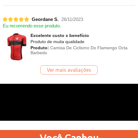
Geordane S.
26/11/2023
Eu recomendo esse produto.
Excelente custo x benefício
Produto de muita qualidade
Produto:
Camisa De Ciclismo Do Flamengo Octa
Barbedo
Ver mais avaliações
Você
Ganhou