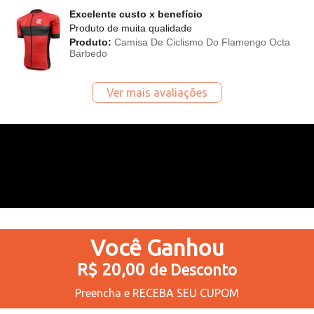
Excelente custo x benefício
Produto de muita qualidade
Produto:
Camisa De Ciclismo Do Flamengo Octa
Barbedo
Ver mais avaliações
Você
Ganhou
R$ 20,00
de Desconto
Preencha e
RECEBA SEU CUPOM