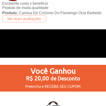
Excelente custo x benefício
Produto de muita qualidade
Produto:
Camisa De Ciclismo Do Flamengo Octa Barbedo
Ver mais avaliações
Você
Ganhou
R$ 20,00
de Desconto
Preencha e
RECEBA SEU CUPOM