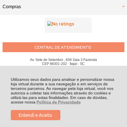
Compras
CENTRAL DE ATENDIMENTO
Av. Sete de Setembro , 658 Sala 3 Fazenda
CEP 88301-202 - Itajaí - SC
SANTOS BIKES LTDA - CNPJ: 09.813.714/0001-93
Todos os direitos reservados
-
Santos Bikes
-
2026
Utilizamos seus dados para analisar e personalizar nossa
loja virtual durante a sua navegação e em serviços de
terceiros parceiros. Ao navegar pela loja virtual, você nos
autoriza a coletar tais informações através do cookies e
utilizá-las para estas finalidades. Em caso de dúvidas,
acesse nossa
Política de Privacidade
Entendi e Aceito