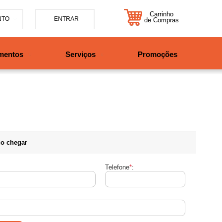
Carrinho
NTO
ENTRAR
de Compras
5-7885
mentos
Serviços
Promoções
47997708525
tosbikes.com.br
xta da 09h às 12h e 13:30h
o das 09h às 13h.
o chegar
Telefone
*
: