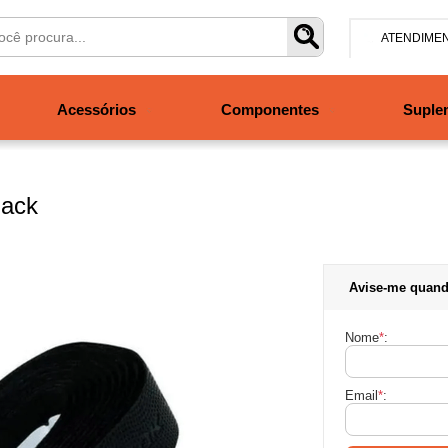
ATENDIME
(47) 304
Acessórios
Componentes
Suple
contato@san
Segunda à se
às 19h. Sábad
lack
Avise-me quand
Nome
*
:
Email
*
: