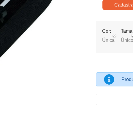
Cor:
Tama
Única
Únic
Produ