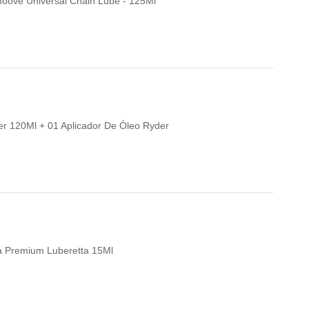
Smoove Universal Chain Lube - 125Ml
per 120Ml + 01 Aplicador De Óleo Ryder
eta Premium Luberetta 15Ml