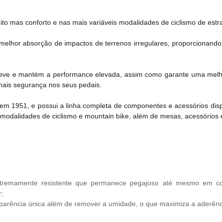
to mas conforto e nas mais variáveis modalidades de ciclismo de estra
melhor absorção de impactos de terrenos irregulares, proporcionand
leve e mantém a performance elevada, assim como garante uma melho
mais segurança nos seus pedais.
 em 1951, e possui a linha completa de componentes e acessórios disp
 modalidades de ciclismo e mountain bike, além de mesas, acessórios 
xtremamente resistente que permanece pegajoso até mesmo em co
r;
aparência única além de remover a umidade, o que maximiza a aderênc