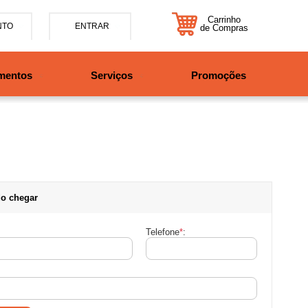
Carrinho
NTO
ENTRAR
de Compras
5-7885
mentos
Serviços
Promoções
47997708525
tosbikes.com.br
xta da 09h às 12h e 13:30h
o das 09h às 13h.
o chegar
Telefone
*
: