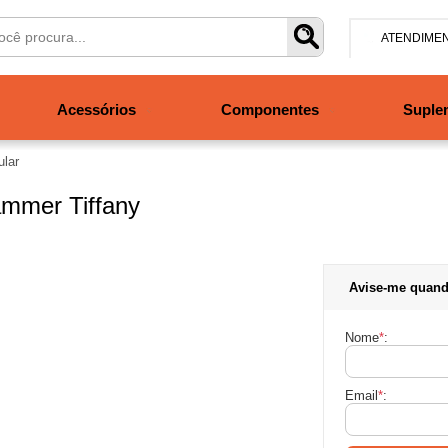
ATENDIME
(47) 304
Acessórios
Componentes
Suple
ular
contato@san
Segunda à se
às 19h. Sábad
ammer Tiffany
Avise-me quand
Nome
*
:
Email
*
: