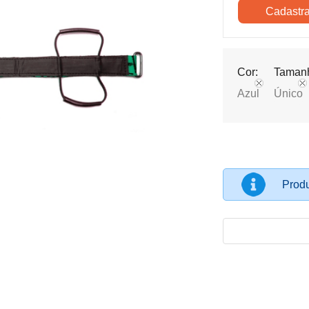
Cor:
Taman
Azul
Único
Produ