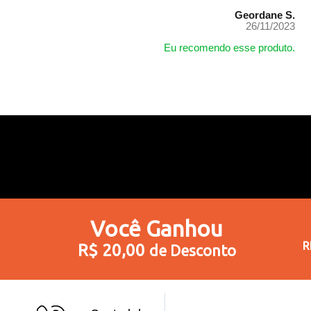
Geordane S.
26/11/2023
Eu recomendo esse produto.
Você
Ganhou
R
R$ 20,00
de Desconto