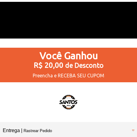
Você
Ganhou
R$ 20,00
de Desconto
Preencha e
RECEBA SEU CUPOM
Entrega |
Rastrear Pedido