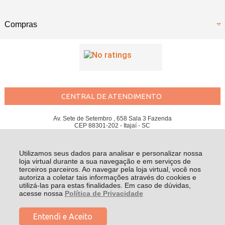
Compras
CENTRAL DE ATENDIMENTO
Av. Sete de Setembro , 658 Sala 3 Fazenda
CEP 88301-202 - Itajaí - SC
SANTOS BIKES LTDA - CNPJ: 09.813.714/0001-93
Todos os direitos reservados
-
Santos Bikes
-
2026
Utilizamos seus dados para analisar e personalizar nossa
loja virtual durante a sua navegação e em serviços de
terceiros parceiros. Ao navegar pela loja virtual, você nos
autoriza a coletar tais informações através do cookies e
utilizá-las para estas finalidades. Em caso de dúvidas,
acesse nossa
Política de Privacidade
Entendi e Aceito