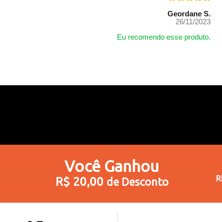
Geordane S.
26/11/2023
Eu recomendo esse produto.
Você
Ganhou
R
R$ 20,00
de Desconto