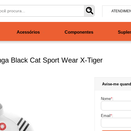
ATENDIME
(47) 304
Acessórios
Componentes
Suple
contato@san
Segunda à se
às 19h. Sábad
ga Black Cat Sport Wear X-Tiger
Avise-me quand
Nome
*
:
Email
*
: