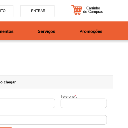
Carrinho
NTO
ENTRAR
de Compras
5-7885
mentos
Serviços
Promoções
47997708525
tosbikes.com.br
xta da 09h às 12h e 13:30h
o das 09h às 13h.
o chegar
Telefone
*
: